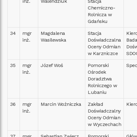
inż.
Walendziuk
Stacja
Chemiczno-
Rolnicza w
Gdańsku
34
mgr
Magdalena
Stacja
Kier
inż.
Wasilewska
Doświadczalna
Bad
Oceny Odmian
Dośw
w Karzniczce
SDO
35
mgr
Józef Woś
Pomorski
Spec
inż.
Ośrodek
Doradztwa
Rolniczego w
Lubaniu
36
mgr
Marcin Woźniczka
Zakład
Kier
inż.
Doświadczalny
Oceny Odmian
w Wyczechach
37
mgr
Sebastian Zwierz
Pomorski
Głó