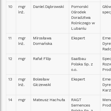
10
mgr
Daniel Dąbrowski
Pomorski
Głó
inż.
Ośrodek
specj
Doradztwa
Rolniczego w
Lubaniu
11
mgr
Mirosława
Ekspert
Eme
inż.
Domańska
Dyre
Rado
12
mgr
Rafał Filip
Saatbau
Specj
Polska Sp. z
Roz
o.o.
Prod
13
mgr
Bolesław
Ekspert
Eme
inż.
Giczewski
Dyre
Karz
14
mgr
Mateusz Hachuła
RAGT
Men
Semences
Prod
Polska Sp. z