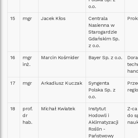
o.o.
15
mgr
Jacek Kłos
Centrala
Prok
Nasienna w
Starogardzie
Gdańskim Sp.
z o.o.
16
mgr
Marcin Kośmider
Bayer Sp. z o.o.
Dora
inż.
tech
hand
17
mgr
Arkadiusz Kuczak
Syngenta
Prze
Polska Sp. z
regi
o.o.
18
prof.
Michał Kwiatek
Instytut
Z-ca
dr
Hodowli i
do s
hab.
Aklimatyzacji
nau
Roślin -
Państwowy