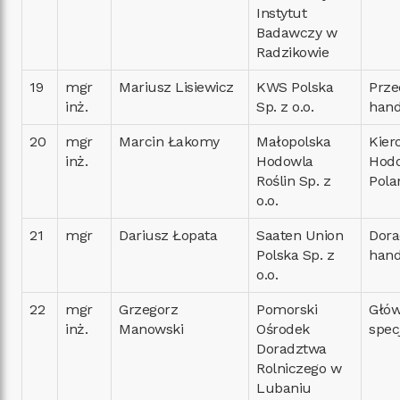
Instytut
Badawczy w
Radzikowie
19
mgr
Mariusz Lisiewicz
KWS Polska
Prze
inż.
Sp. z o.o.
hand
20
mgr
Marcin Łakomy
Małopolska
Kier
inż.
Hodowla
Hodo
Roślin Sp. z
Pola
o.o.
21
mgr
Dariusz Łopata
Saaten Union
Dora
Polska Sp. z
hand
o.o.
22
mgr
Grzegorz
Pomorski
Głó
inż.
Manowski
Ośrodek
specj
Doradztwa
Rolniczego w
Lubaniu