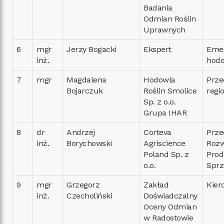
Badania
Odmian Roślin
Uprawnych
6
mgr
Jerzy Bogacki
Ekspert
Eme
inż.
hod
7
mgr
Magdalena
Hodowla
Prze
Bojarczuk
Roślin Smolice
regi
Sp. z o.o.
Grupa IHAR
8
dr
Andrzej
Corteva
Prze
inż.
Borychowski
Agriscience
Roz
Poland Sp. z
Prod
o.o.
Sprz
9
mgr
Grzegorz
Zakład
Kier
inż.
Czecholiński
Doświadczalny
Oceny Odmian
w Radostowie