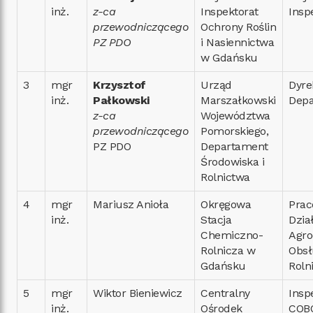
inż.
z-ca
Inspektorat
Insp
przewodniczącego
Ochrony Roślin
PZ PDO
i Nasiennictwa
w Gdańsku
3
mgr
Krzysztof
Urząd
Dyre
inż.
Pałkowski
Marszałkowski
Dep
z-ca
Województwa
przewodniczącego
Pomorskiego,
PZ PDO
Departament
Środowiska i
Rolnictwa
4
mgr
Mariusz Anioła
Okręgowa
Prac
inż.
Stacja
Dzia
Chemiczno-
Agro
Rolnicza w
Obsł
Gdańsku
Roln
5
mgr
Wiktor Bieniewicz
Centralny
Insp
inż.
Ośrodek
COB