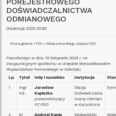
POREJESTROWEGO
DOŚWIADCZALNICTWA
ODMIANOWEGO
(Kadencja 2025-2029)
Strona główna
>
PDO
>
Skład pomorskiego zespołu PDO
Powołanego w dniu 19 listopada 2024 r. na
inauguracyjnym spotkaniu w Urzędzie Marszałkowskim
Województwa Pomorskiego w Gdańsku
Lp.
Tytuł
Imię i nazwisko
Instytucja
Sta
1
mgr
Jarosław
Stacja
Dyre
inż.
Kapiszka
Doświadczalna
przewodniczący
Oceny Odmian
PZ PDO
w Karzniczce
2
dr
Andrzej Kania
Wojewódzki
Woje