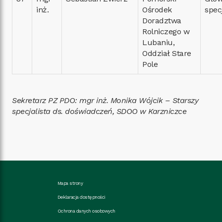
inż.
Ośrodek
specj
Doradztwa
Rolniczego w
Lubaniu,
Oddział Stare
Pole
Sekretarz PZ PDO: mgr inż. Monika Wójcik – Starszy
specjalista ds. doświadczeń, SDOO w Karzniczce
Mapa strony
Deklaracja dostępności
Ochrona danych osobowych