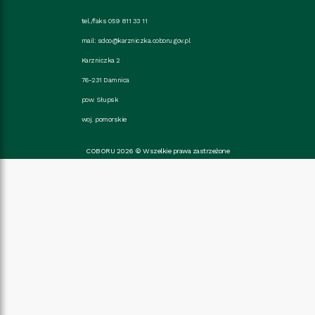
tel./faks 059 811 33 11
mail:
sdoo@karzniczka.coboru.gov.pl
Karzniczka 2
76-231 Damnica
pow. Słupsk
woj. pomorskie
COBORU 2026 © Wszelkie prawa zastrzeżone