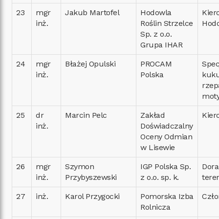
23
mgr
Jakub Martofel
Hodowla
Kier
inż.
Roślin Strzelce
Hodo
Sp. z o.o.
Grupa IHAR
24
mgr
Błażej Opulski
PROCAM
Specj
inż.
Polska
kuku
rzep
mot
25
dr
Marcin Pelc
Zakład
Kier
inż.
Doświadczalny
Oceny Odmian
w Lisewie
26
mgr
Szymon
IGP Polska Sp.
Dora
inż.
Przybyszewski
z o.o. sp. k.
tere
27
inż.
Karol Przygocki
Pomorska Izba
Czło
Rolnicza