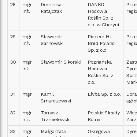
28
mgr
Dominika
DANKO
Prze
inż.
Ratajczak
Hodowla
regi
Roślin Sp. z
o.o. w Choryni
29
mgr
Sławomir
Pioneer Hi-
Prze
inż.
Sarnowski
Bred Poland
regi
Sp. z o.o.
30
mgr
Sławomir Sikorski
Poznańska
Zast
inż.
Hodowla
Dyre
Roślin Sp. z
Sprz
o.o.
Mark
31
mgr
Kamil
Elvita Sp. z o.o.
Dora
Smardzewski
agro
32
mgr
Tomasz
Polskie Składy
Wice
inż.
Trzmielewski
Rolne
Zar
33
mgr
Małgorzata
Okręgowa
Dyre